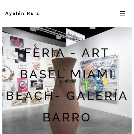
Ayelén Ruiz
FERIA - ART
BASEL MIAMI
BEACH- GALERÍA
BARRO