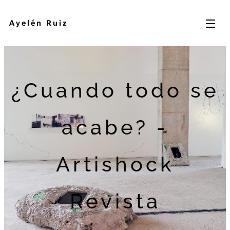
Ayelén Ruiz
¿Cuando todo se
acabe? -
Artishock
Revista