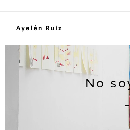
Ayelén Ruiz
No soy