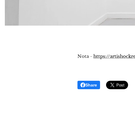
Nota -
https://artishock
Share