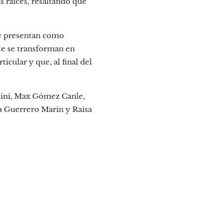
s raíces, resaltando que
 se presentan como
te se transforman en
cular y que, al final del
rtini, Max Gómez Canle,
na Guerrero Marin y Raisa